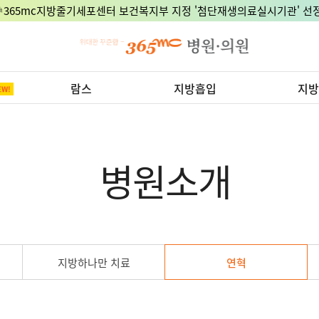
🎉365mc지방줄기세포센터 보건복지부 지정 '첨단재생의료실시기관' 선정
람스
지방흡입
지방
병원소개
지방하나만 치료
연혁