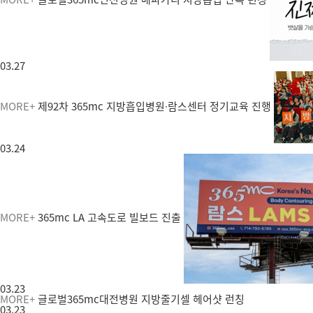
03.27
MORE+
제92차 365mc 지방흡입병원∙람스센터 정기교육 진행
03.24
MORE+
365mc LA 고속도로 빌보드 진출
03.23
MORE+
글로벌365mc대전병원 지방줄기셀 헤어샷 런칭
03.23