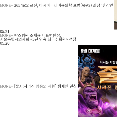
MORE+
365mc의료진, 아시아국제미용의학 포럼(AFAS) 좌장 및 강연
05.21
MORE+
람스병원 소재용 대표병원장,
서울특별시의사회 <5년 연속 최우수회원> 선정
05.20
MORE+
[줄지:사라진 영웅의 귀환] 캠페인 런칭